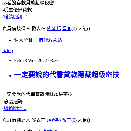
必看
沒存款貸款
超絕秘密
-房屋優惠貸款
(繼續閱讀...)
真屏借錢達人 發表在
痞客邦
留言
(0)
人氣(
)
個人分類：
借錢救急站
▲top
Feb
23
Wed
2022
03:30
一定要說的代書貸款隱藏超級密技
一定要說的
代書貸款
隱藏超級密技
-急需週轉
(繼續閱讀...)
真屏借錢達人 發表在
痞客邦
留言
(0)
人氣(
)