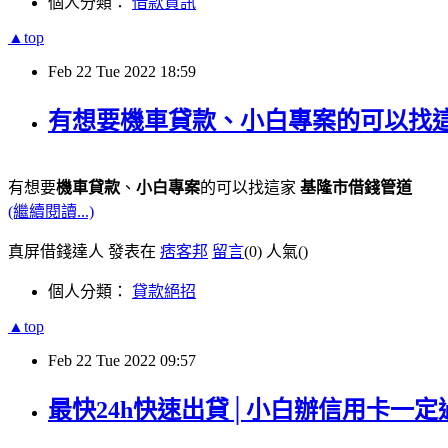
個人分類：
借款資訊
▲top
Feb
22
Tue
2022
18:59
有想要機車貸款、小白專案的可以找這
有想要
機車貸款
、
小白專案
的可以找這家
基隆市借錢管道
(繼續閱讀...)
真屏借錢達人 發表在
痞客邦
留言
(0)
人氣(
)
個人分類：
貸款絕招
▲top
Feb
22
Tue
2022
09:57
最快24h快速出貸│小白辦信用卡一定