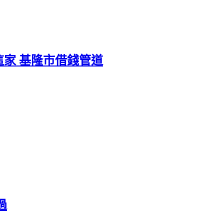
家 基隆市借錢管道
過