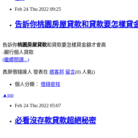
Feb
24
Thu
2022
09:25
告訴你桃園房屋貸款和貸款要怎樣貸
告訴你
桃園房屋貸款
和貸款要怎樣貸金額才會高
-銀行個人貸款
(繼續閱讀...)
真屏借錢達人 發表在
痞客邦
留言
(0)
人氣(
)
個人分類：
借錢密技
▲top
Feb
24
Thu
2022
05:07
必看沒存款貸款超絕秘密